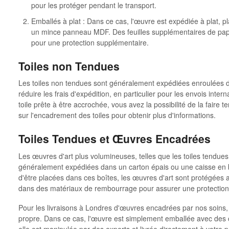
pour les protéger pendant le transport.
Emballés à plat : Dans ce cas, l'œuvre est expédiée à plat,
un mince panneau MDF. Des feuilles supplémentaires de papi
pour une protection supplémentaire.
Toiles non Tendues
Les toiles non tendues sont généralement expédiées enroulées d
réduire les frais d'expédition, en particulier pour les envois inter
toile prête à être accrochée, vous avez la possibilité de la faire 
sur l'encadrement des toiles pour obtenir plus d'informations.
Toiles Tendues et Œuvres Encadrées
Les œuvres d'art plus volumineuses, telles que les toiles tendue
généralement expédiées dans un carton épais ou une caisse en b
d'être placées dans ces boîtes, les œuvres d'art sont protégées
dans des matériaux de rembourrage pour assurer une protection 
Pour les livraisons à Londres d'œuvres encadrées par nos soins
propre. Dans ce cas, l'œuvre est simplement emballée avec des 
elle est manipulée par des experts et livrée directement à votre p